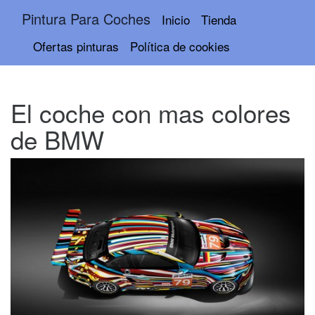
Pintura Para Coches
Inicio
Tienda
Ofertas pinturas
Política de cookies
El coche con mas colores
de BMW