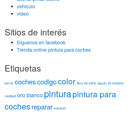
vehiculo
video
Sitios de interés
Síguenos en facebook
Tienda online pintura para coches
Etiquetas
color
coches
codigo
barniz
fibra de vidrio
jaguar
kit
localizar
pintura
pintura para
oro blanco
navidad
coches
reparar
vulcanet