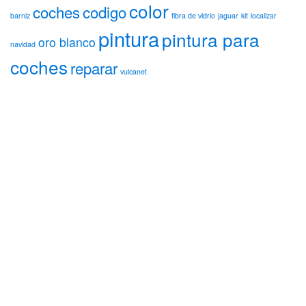
color
coches
codigo
barniz
fibra de vidrio
jaguar
kit
localizar
pintura
pintura para
oro blanco
navidad
coches
reparar
vulcanet