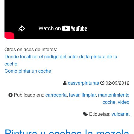
Otros enlaces de interes:
Donde localizar el codigo del color de la pintura de tu
coche
Como pintar un coche
casverpinturas
02/09/2012
Publicado en::
carroceria
,
lavar
,
limpiar
,
mantenimiento
coche
,
video
Etiquetas:
vulcanet
Pintura y coches la mezcla