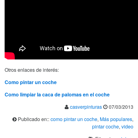
Otros enlaces de interés:
Como pintar un coche
Como limpiar la caca de palomas en el coche
casverpinturas
07/03/2013
Publicado en::
como pintar un coche
,
Más populares
,
pintar coche
,
video