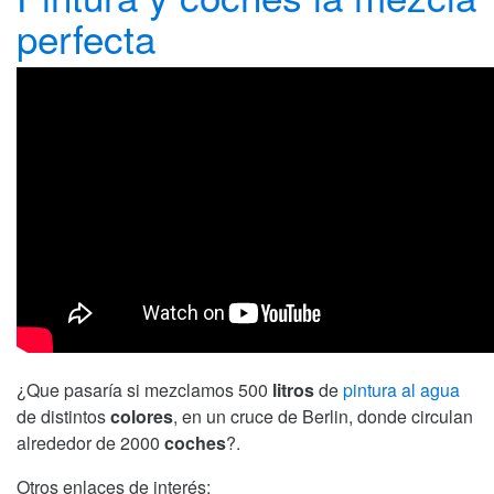
perfecta
¿Que pasaría si mezclamos 500
litros
de
pintura al agua
de distintos
colores
, en un cruce de Berlin, donde circulan
alrededor de 2000
coches
?.
Otros enlaces de interés: