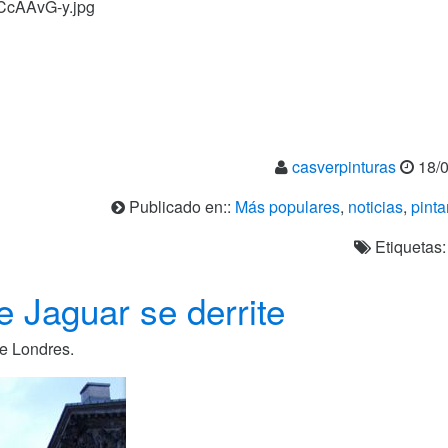
pCcAAvG-y.jpg
casverpinturas
18/0
Publicado en::
Más populares
,
noticias
,
pinta
Etiquetas
e Jaguar se derrite
de Londres.