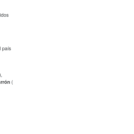
gidos
l país
,
rrón
(