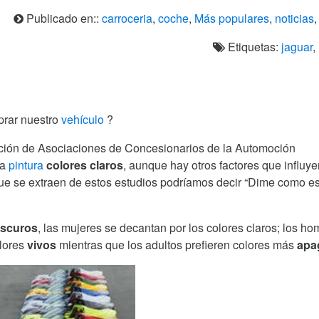
Publicado en::
carroceria
,
coche
,
Más populares
,
noticias
Etiquetas:
jaguar
,
prar nuestro
vehículo
?
ción de Asociaciones de Concesionarios de la Automoción
la
pintura
colores
claros
, aunque hay otros factores que influye
 que se extraen de estos estudios podríamos decir “Dime como es
scuros
, las mujeres se decantan por los colores claros; los ho
olores
vivos
mientras que los adultos prefieren colores más
apa