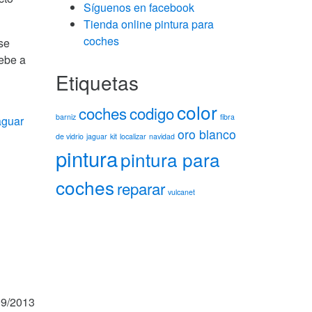
Síguenos en facebook
Tienda online pintura para
coches
se
debe a
Etiquetas
color
coches
codigo
barniz
fibra
aguar
oro blanco
de vidrio
jaguar
kit
localizar
navidad
pintura
pintura para
coches
reparar
vulcanet
9/2013