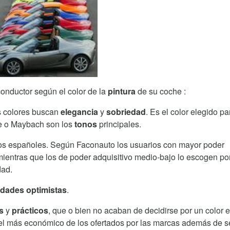
conductor según el color de la
pintura
de su coche :
s colores buscan
elegancia
y
sobriedad
. Es el color elegido pa
e o Maybach son los
tonos
principales.
 los españoles. Según Faconauto los usuarios con mayor poder
mientras que los de poder adquisitivo medio-bajo lo escogen po
dad.
idades optimistas
.
es
y
prácticos
, que o bien no acaban de decidirse por un color 
 el más económico de los ofertados por las marcas además de s