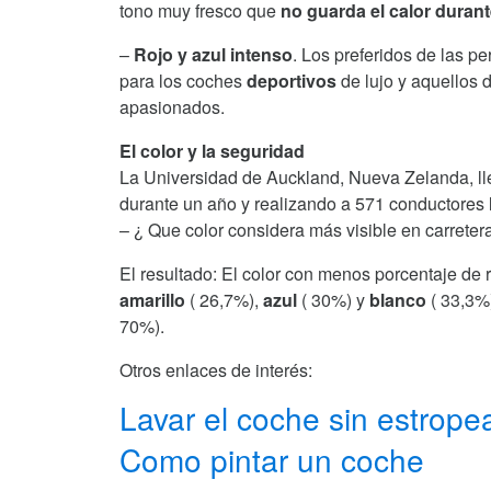
tono muy fresco que
no guarda el calor durant
–
Rojo y azul intenso
. Los preferidos de las p
para los coches
deportivos
de lujo y aquellos 
apasionados.
El color y la seguridad
La Universidad de Auckland, Nueva Zelanda, lle
durante un año y realizando a 571 conductores l
– ¿ Que color considera más visible en carreter
El resultado: El color con menos porcentaje de 
amarillo
( 26,7%),
azul
( 30%) y
blanco
( 33,3%
70%).
Otros enlaces de interés:
Lavar el coche sin estropea
Como pintar un coche