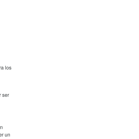
ra los
r ser
en
er un