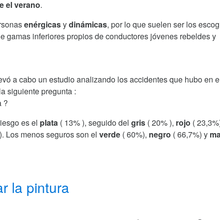
e el verano
.
ersonas
enérgicas
y
dinámicas
, por lo que suelen ser los esco
de gamas inferiores propios de conductores jóvenes rebeldes y
vó a cabo un estudio analizando los accidentes que hubo en e
a siguiente pregunta :
a ?
riesgo es el
plata
( 13% ), seguido del
gris
( 20% ),
rojo
( 23,3%)
). Los menos seguros son el
verde
( 60%),
negro
( 66,7%) y
ma
r la pintura