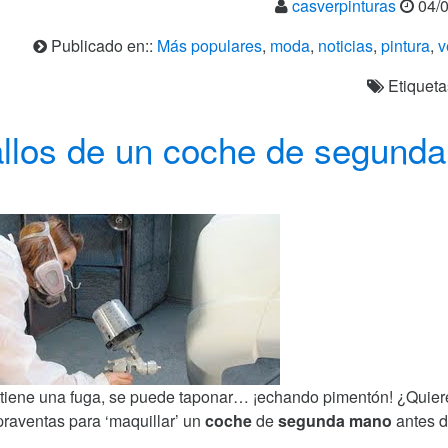
casverpinturas
04/0
Publicado en::
Más populares
,
moda
,
noticias
,
pintura
,
v
Etiqueta
allos de un coche de segunda
r tiene una fuga, se puede taponar… ¡echando pimentón! ¿Quier
raventas para ‘maquillar’ un
coche
de
segunda mano
antes 