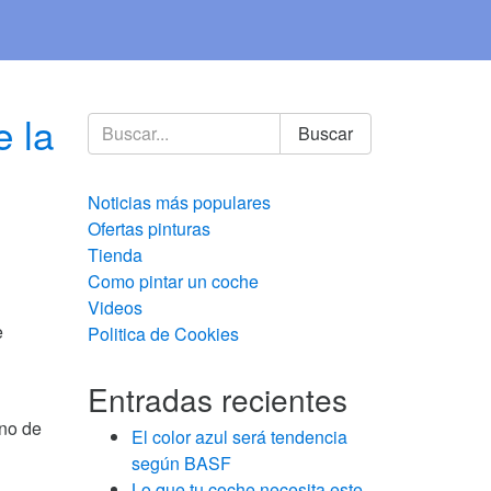
e la
Buscar
Noticias más populares
Ofertas pinturas
Tienda
Como pintar un coche
Videos
e
Politica de Cookies
Entradas recientes
ono de
El color azul será tendencia
según BASF
Lo que tu coche necesita este