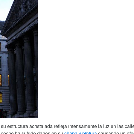
 su estructura acristalada refleja intensamente la luz en las call
o coche ha sufrido daños en su
chapa y pintura
causando un efe