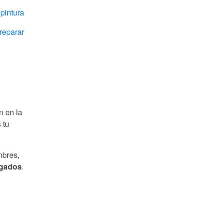
,
pintura
reparar
n en la
 tu
mbres,
gados
.